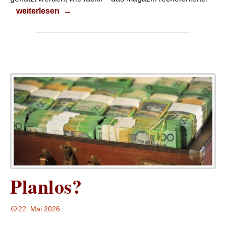
Einfluss auf die Europa-Politik
weiterlesen
→
Planlos?
22. Mai 2026