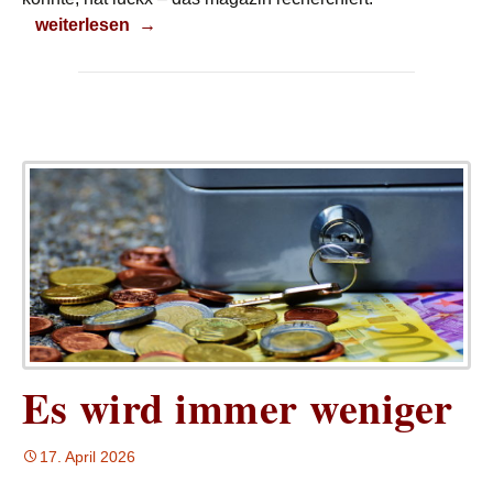
Alles geregelt?
weiterlesen
→
Es wird immer weniger
17. April 2026