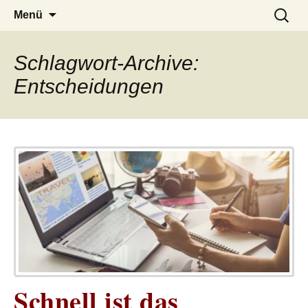
– das Magazin
LUCKX
Zum
Suchen
Menü
Inhalt
nach:
springen
Schlagwort-Archive:
Entscheidungen
Schnell ist das