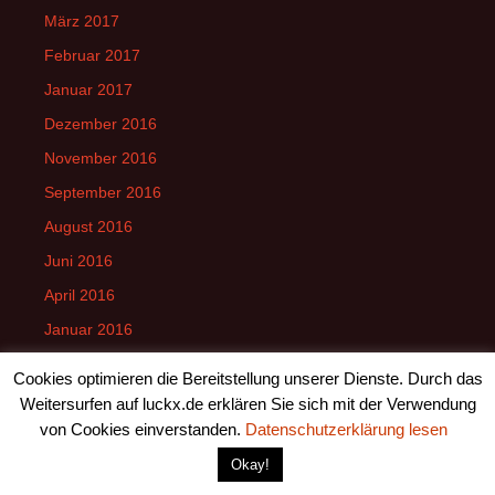
März 2017
Februar 2017
Januar 2017
Dezember 2016
November 2016
September 2016
August 2016
Juni 2016
April 2016
Januar 2016
Cookies optimieren die Bereitstellung unserer Dienste. Durch das
Weitersurfen auf luckx.de erklären Sie sich mit der Verwendung
Kategorien
von Cookies einverstanden.
Datenschutzerklärung lesen
Okay!
Allgemein