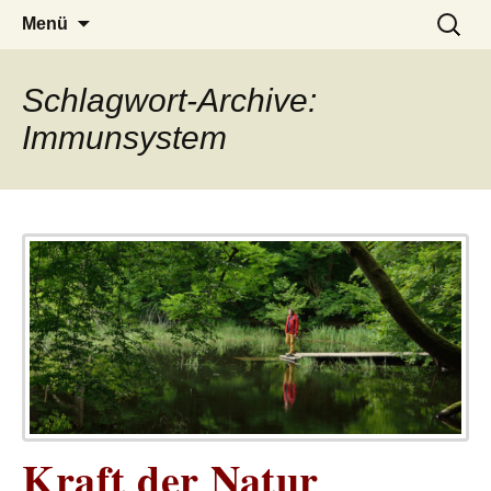
– das Magazin
LUCKX
Zum
Suchen
Menü
Inhalt
nach:
springen
Schlagwort-Archive:
Immunsystem
Kraft der Natur