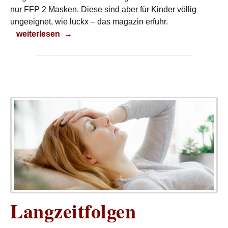
nur FFP 2 Masken. Diese sind aber für Kinder völlig
ungeeignet, wie luckx – das magazin erfuhr.
Gestärkt und fit durch den Winter
weiterlesen
→
Langzeitfolgen