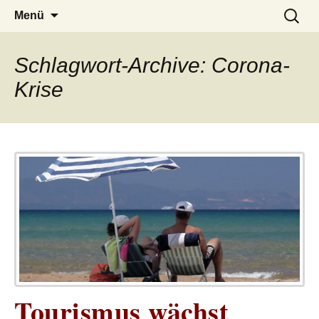
– das Magazin
LUCKX
Zum
Suchen
Menü
Inhalt
nach:
springen
Schlagwort-Archive: Corona-
Krise
Tourismus wächst