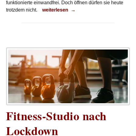
funktionierte einwandfrei. Doch öffnen dürfen sie heute
Eigentlich kann es los gehen!
trotzdem nicht.
weiterlesen
→
Fitness-Studio nach
Lockdown