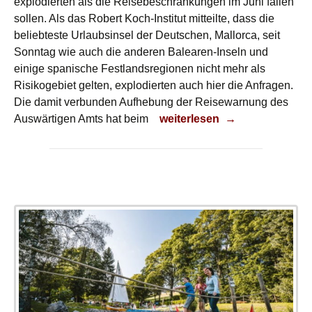
explodierten als die Reisebeschränkungen im Juni fallen
sollen. Als das Robert Koch-Institut mitteilte, dass die
beliebteste Urlaubsinsel der Deutschen, Mallorca, seit
Sonntag wie auch die anderen Balearen-Inseln und
einige spanische Festlandsregionen nicht mehr als
Risikogebiet gelten, explodierten auch hier die Anfragen.
Die damit verbunden Aufhebung der Reisewarnung des
Auf nach Malle!
Auswärtigen Amts hat beim
weiterlesen
→